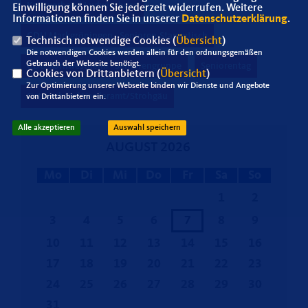
Kreisverband Ludwigsburg
Einwilligung können Sie jederzeit widerrufen. Weitere
Informationen finden Sie in unserer
Datenschutzerklärung
.
CDU Markgröningen - Senioren-Stammtisch
Technisch notwendige Cookies (
Übersicht
)
Die notwendigen Cookies werden allein für den ordnungsgemäßen
Gebrauch der Webseite benötigt.
CDU Kornwestheim - Seniorengruppe
Seniorentag
Cookies von Drittanbietern (
Übersicht
)
Zur Optimierung unserer Webseite binden wir Dienste und Angebote
Ortsverband Vorderamt/Strohgäu
von Drittanbietern ein.
Alle akzeptieren
Auswahl speichern
AUGUST 2026
Mo
Di
Mi
Do
Fr
Sa
So
1
2
3
4
5
6
7
8
9
10
11
12
13
14
15
16
17
18
19
20
21
22
23
24
25
26
27
28
29
30
31