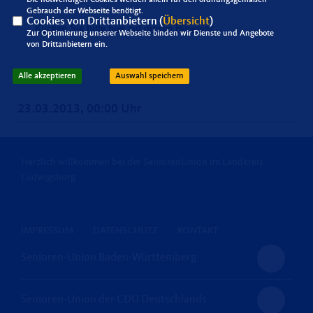
Gebrauch der Webseite benötigt.
Cookies von Drittanbietern (
Übersicht
)
!
Klicken Sie bitte hier auf diesen Hinweis
Zur Optimierung unserer Webseite binden wir Dienste und Angebote
von Drittanbietern ein.
Alle akzeptieren
Auswahl speichern
23.03.2013, 00:00 Uhr
Herzlich willkommen bei der SeniorenUnion im Landkreis
Ludwigsburg
IMPRESSUM
DATENSCHUTZ
KONTAKT
Senioren-Union Baden-Württemberg
Senioren-Union der CDU Deutschlands