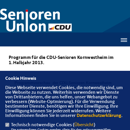
Programm für die CDU-Senioren Kornwestheim im
1.Halbjahr 2013.
Cookie Hinweis
Programmvorschau der
CDU-Senioren Kornwestheim
Diese Webseite verwendet Cookies, die notwendig sind, um
im 1.Halbjahr 2013.
die Webseite zu nutzen. Weiterhin verwenden wir Dienste
von Drittanbietern, die uns helfen, unser Webangebot zu
Für das erste Halbjahr 2013 ist das
verbessern (Website-Optmierung). Für die Verwendung
bestimmter Dienste, benötigen wir Ihre Einwilligung. Ihre
Veranstaltungsprogramm der
CDU-Senioren
Einwilligung können Sie jederzeit widerrufen. Weitere
Informationen finden Sie in unserer
Datenschutzerklärung
.
Kornwestheim
erarbeitet worden und wird hiermit allen
Technisch notwendige Cookies (
Übersicht
)
Interessierten vorgestellt!
Die notwendigen Cookies werden allein für den ordnungsgemäßen