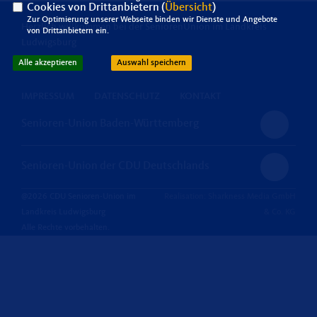
Cookies von Drittanbietern (
Übersicht
)
Zur Optimierung unserer Webseite binden wir Dienste und Angebote
Herzlich willkommen bei der SeniorenUnion im Landkreis
von Drittanbietern ein.
Ludwigsburg
Alle akzeptieren
Auswahl speichern
IMPRESSUM
DATENSCHUTZ
KONTAKT
Senioren-Union Baden-Württemberg
Senioren-Union der CDU Deutschlands
@2026 CDU Senioren-Union im
Realisation: Sharkness Media GmbH
Landkreis Ludwigsburg
& Co. KG
Alle Rechte vorbehalten.