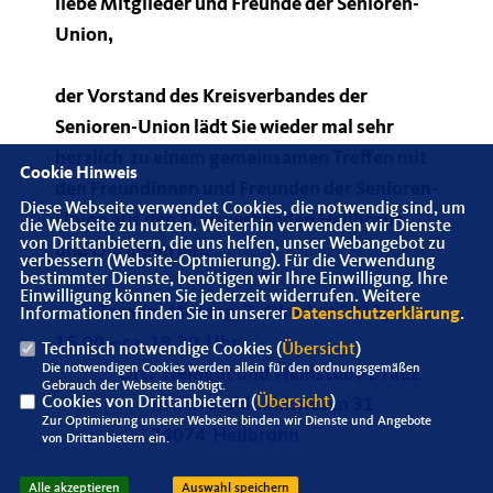
liebe Mitglieder und Freunde der Senioren-
Union,
der Vorstand des Kreisverbandes der
Senioren-Union lädt Sie wieder mal sehr
herzlich zu einem gemeinsamen Treffen mit
Cookie Hinweis
den Freundinnen und Freunden der Senioren-
Diese Webseite verwendet Cookies, die notwendig sind, um
Union aus den Kreisverbänden Heilbronn
die Webseite zu nutzen. Weiterhin verwenden wir Dienste
von Drittanbietern, die uns helfen, unser Webangebot zu
und Öhringen ein.
verbessern (Website-Optmierung). Für die Verwendung
bestimmter Dienste, benötigen wir Ihre Einwilligung. Ihre
Einwilligung können Sie jederzeit widerrufen. Weitere
Termin: Montag, 7. Oktober 2013,
Informationen finden Sie in unserer
Datenschutzerklärung
.
15.00 – ca. 18.30 Uhr
Technisch notwendige Cookies (
Übersicht
)
Die notwendigen Cookies werden allein für den ordnungsgemäßen
Ort: Weingut und Weinstube Drauz
Gebrauch der Webseite benötigt.
Cookies von Drittanbietern (
Übersicht
)
In den Stahlbühlwiesen 31
Zur Optimierung unserer Webseite binden wir Dienste und Angebote
74074 Heilbronn
von Drittanbietern ein.
Alle akzeptieren
Auswahl speichern