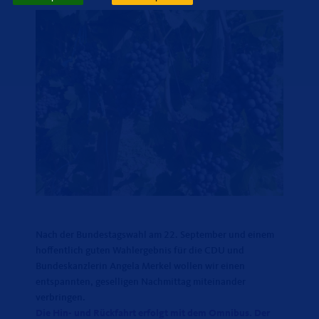
Nach der Bundestagswahl am 22. September und einem
hoffentlich guten Wahlergebnis für die CDU und
Bundeskanzlerin Angela Merkel wollen wir einen
entspannten, geselligen Nachmittag miteinander
verbringen.
Die Hin- und Rückfahrt erfolgt mit dem Omnibus. Der