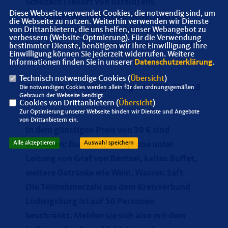
Schozach (Teilort von Ilsfeld) ein.
Diese Webseite verwendet Cookies, die notwendig sind, um
Dort findet ein Treffen der benachbarten
die Webseite zu nutzen. Weiterhin verwenden wir Dienste
Senioren-Union-Kreisverbände Heilbronn,
von Drittanbietern, die uns helfen, unser Webangebot zu
verbessern (Website-Optmierung). Für die Verwendung
Ludwigsburg, Öhringen und Schwäbisch-Hall
bestimmter Dienste, benötigen wir Ihre Einwilligung. Ihre
Einwilligung können Sie jederzeit widerrufen. Weitere
statt.
Informationen finden Sie in unserer
Datenschutzerklärung
.
Technisch notwendige Cookies (
Übersicht
)
Termin: Donnerstag, 6. August 2015, 15 – 18
Die notwendigen Cookies werden allein für den ordnungsgemäßen
Gebrauch der Webseite benötigt.
Uhr
Cookies von Drittanbietern (
Übersicht
)
Zur Optimierung unserer Webseite binden wir Dienste und Angebote
von Drittanbietern ein.
In dem günstigen Preis von 30 € sind
enthalten: Busfahrt, Weinprobe unter
Alle akzeptieren
Auswahl speichern
Leitung von Graf von Bentzel, kaltes Buffet,
weitere Getränke wie Wein, Wasser, Saft
Die Teilnehmerzahl aus dem Kreisverband
Ludwigsburg ist auf 50 Personen
beschränkt. Melden sie sich also mit dem