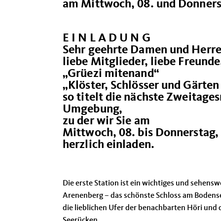
am Mittwoch, 08. und Donnerst
E I N L A D U N G
Sehr geehrte Damen und Herre
liebe Mitglieder, liebe Freunde
Grüezi mitenand“
Klöster, Schlösser und Gärten
so titelt die nächste Zweitag
Umgebung,
zu der wir Sie am
Mittwoch, 08. bis Donnerstag, 
herzlich einladen.
Die erste Station ist ein wichtiges und sehe
Arenenberg – das schönste Schloss am Bodense
die lieblichen Ufer der benachbarten Höri und
Seerücken.