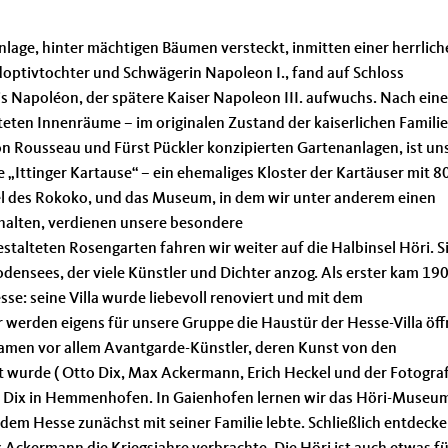
Anlage, hinter mächtigen Bäumen versteckt, inmitten einer herrlic
optivtochter und Schwägerin Napoleon I., fand auf Schloss
s Napoléon, der spätere Kaiser Napoleon III. aufwuchs. Nach eine
teten Innenräume – im originalen Zustand der kaiserlichen Familie
n Rousseau und Fürst Pückler konzipierten Gartenanlagen, ist un
e „Ittinger Kartause“ – ein ehemaliges Kloster der Kartäuser mit 8
uwel des Rokoko, und das Museum, in dem wir unter anderem einen
rhalten, verdienen unsere besondere
alteten Rosengarten fahren wir weiter auf die Halbinsel Höri. Sie
odensees, der viele Künstler und Dichter anzog. Als erster kam 19
se: seine Villa wurde liebevoll renoviert und mit dem
 werden eigens für unsere Gruppe die Haustür der Hesse-Villa öf
kamen vor allem Avantgarde-Künstler, deren Kunst von den
lt wurde ( Otto Dix, Max Ackermann, Erich Heckel und der Fotogra
tto Dix in Hemmenhofen. In Gaienhofen lernen wir das Höri-Museu
em Hesse zunächst mit seiner Familie lebte. Schließlich entdecke