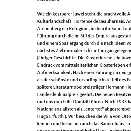
Wie ein kostbarer Juwel steht die prachtvolle 
Kulturlandschaft. Hortense de Beauharnais, Ad
Arenenberg ein Refugium, in dem ihr Sohn Loui
Führung durch die im Stil des Empire ausgestat
und einem Spaziergang durch die nach Ideen vo
nächstes Ziel die malerisch im Thurgau gelegen
jähriger Geschichte. Die Klosterkirche, ein J
Eindruck vom mittelalterlichen Klosterleben e
Aufmerksamkeit. Nach einer Führung im neu gest
als der schönste und ursprünglichste Teil des B
spätere Literaturnobelpreisträger Hermann Hes
Landesdenkmalpreis geehrt. Die neuen Besitzer
und uns durch ihr Domizil führen. Nach 1933 
Nationalsozialisten als „entartet“ abgestempe
Hugo Erfurth ). Wir besuchen die Villa von O
kennen und besuchen auch das Bauernhaus, in d