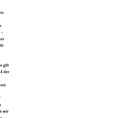
hen
r
 –
ser
00-
 gilt
04 der
fnen
f
m
n wir