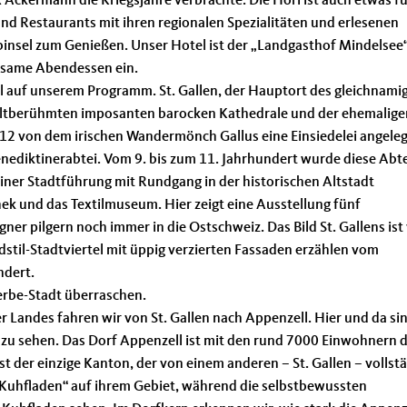
ckermann die Kriegsjahre verbrachte. Die Höri ist auch etwas fü
nd Restaurants mit ihren regionalen Spezialitäten und erlesenen
insel zum Genießen. Unser Hotel ist der „Landgasthof Mindelsee“
nsame Abendessen ein.
l auf unserem Programm. St. Gallen, der Hauptort des gleichnami
ltberühmten imposanten barocken Kathedrale und der ehemalige
612 von dem irischen Wandermönch Gallus eine Einsiedelei angeleg
nediktinerabtei. Vom 9. bis zum 11. Jahrhundert wurde diese Abte
 einer Stadtführung mit Rundgang in der historischen Altstadt
hek und das Textilmuseum. Hier zeigt eine Ausstellung fünf
ner pilgern noch immer in die Ostschweiz. Das Bild St. Gallens ist
dstil-Stadtviertel mit üppig verzierten Fassaden erzählen vom
ndert.
erbe-Stadt überraschen.
 Landes fahren wir von St. Gallen nach Appenzell. Hier und da si
 zu sehen. Das Dorf Appenzell ist mit den rund 7000 Einwohnern 
t der einzige Kanton, der von einem anderen – St. Gallen – vollst
 „Kuhfladen“ auf ihrem Gebiet, während die selbstbewussten