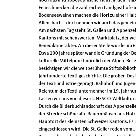
noch das anthroposophische Haus, in dem Max A
Feinschmecker: die zahlreichen Landgasthöfe u
Bodenseeweinen machen die Höri zu einer Halb
Allensbach – dort nehmen wir auch das gemei
Am nächsten Tag steht St. Gallen und Appenzel
Kantons mit sehenswertem Marktplatz, der we
Benediktinerabtei. An dieser Stelle wurde um 
Etwa 100 Jahre später war die Gründung der Be
kulturelle Mittelpunkt nördlich der Alpen. Bei
besichtigen wir die weltberühmte Stiftsbibliot
Jahrhunderte Textilgeschichte. Die großen Desig
der Textilindustrie geprägt. Bahnhof und Jugen
Reichtum der Textilunternehmer im 19. Jahrhu
Lassen wir uns von dieser UNESCO-Weltkultur
Durch die Bilderbuchlandschaft des Appenzeller
der Strecke schöne alte Bauernhäuser aus Holz
Hauptort des kleinsten Schweizer Kantons. Es is
eingeschlossen wird. Die St. Galler reden vom