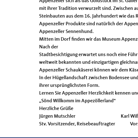
Appenzeller sich als das Goldstück im St. Gall
mit ihrer Tradition verwurzelt sind. Zwische
Steinbauten aus dem 16. Jahrhundert wie das R
Appenzeller Produkte sind natürlich der Appenz
Appenzeller Sennenhund.
Mitten im Dorf finden wir das Museum Appenze
Nach der
Stadtbesichtigung erwartet uns noch eine Führ
weltweit bekannten und einzigartigen gleichna
Appenzeller Schaukäserei können wir dem Käse
In der Hügellandschaft zwischen Bodensee und 
ihrer ursprünglichsten Form.
Lernen Sie Appenzeller Herzlichkeit kennen u
Sönd Willkomm im Appezöllerland“
Herzliche Grüße
Jürgen Mutschler Karl Wißki
Stv. Vorsitzender, Reisebeauftragter Vors