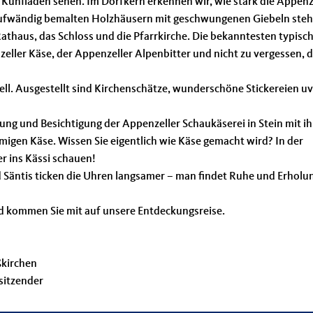
er Kuhfladen sehen. Im Dorfkern erkennen wir, wie stark die Appenz
n aufwändig bemalten Holzhäusern mit geschwungenen Giebeln ste
athaus, das Schloss und die Pfarrkirche. Die bekanntesten typisc
eller Käse, der Appenzeller Alpenbitter und nicht zu vergessen, 
ll. Ausgestellt sind Kirchenschätze, wunderschöne Stickereien u
ung und Besichtigung der Appenzeller Schaukäserei in Stein mit i
migen Käse. Wissen Sie eigentlich wie Käse gemacht wird? In der
r ins Kässi schauen!
Säntis ticken die Uhren langsamer – man findet Ruhe und Erholun
nd kommen Sie mit auf unsere Entdeckungsreise.
rchen
itzender