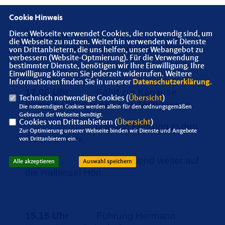
Cookie Hinweis
Diese Webseite verwendet Cookies, die notwendig sind, um
09.50 Uhr
Eintritt und Führung
die Webseite zu nutzen. Weiterhin verwenden wir Dienste
Schlosspark Arenenberg und Schloss.
von Drittanbietern, die uns helfen, unser Webangebot zu
verbessern (Website-Optmierung). Für die Verwendung
bestimmter Dienste, benötigen wir Ihre Einwilligung. Ihre
Einwilligung können Sie jederzeit widerrufen. Weitere
Informationen finden Sie in unserer
Datenschutzerklärung
.
12.00 Uhr
Fahrt zur Kartause
Technisch notwendige Cookies (
Übersicht
)
Ittingen. Gelegenheit zum Mittagessen.
Die notwendigen Cookies werden allein für den ordnungsgemäßen
Gebrauch der Webseite benötigt.
Cookies von Drittanbietern (
Übersicht
)
Danach Führung in den
Zur Optimierung unserer Webseite binden wir Dienste und Angebote
Rosengärten.
von Drittanbietern ein.
Anschließend weiter auf
Alle akzeptieren
Auswahl speichern
die Halbinsel Höri.
15.15 Uhr
Führung Hermann