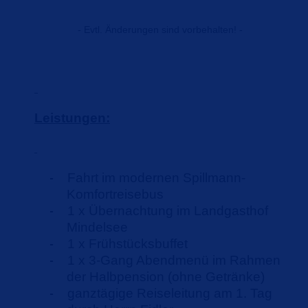
- Evtl. Änderungen sind vorbehalten! -
Leistungen:
Fahrt im modernen Spillmann-
-
Komfortreisebus
1 x Übernachtung im Landgasthof
-
Mindelsee
1 x Frühstücksbuffet
-
1 x 3-Gang Abendmenü im Rahmen
-
der Halbpension (ohne Getränke)
ganztägige Reiseleitung am 1. Tag
-