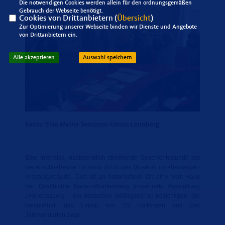
Die notwendigen Cookies werden allein für den ordnungsgemäßen
Gebrauch der Webseite benötigt.
Cookies von Drittanbietern (
Übersicht
)
Zur Optimierung unserer Webseite binden wir Dienste und Angebote
von Drittanbietern ein.
Alle akzeptieren
Auswahl speichern
Fotos: Elke Meller Senioren-Union Leonberg
Eine intensive, nachdenklich stimmende Geschichtsstunde bot
die anschließende Führung durch das Museum im ehemaligen
Arsenalgebäude. Dort ist an historischem Ort eine vom Haus
der Geschichte Baden-Württemberg inszenierte Ausstellung
Hohenasperg – ein deutsches Gefängnis“ zu besichtigen, die
beispielhaft das Leben von 23 Häftlingen aus drei
Jahrhunderten zeigt.