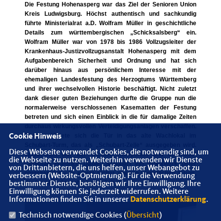
Die Festung Hohenasperg war das Ziel der Senioren Union
Kreis Ludwigsburg. Höchst authentisch und sachkundig
führte Ministerialrat a.D. Wolfram Müller in geschichtliche
Details zum württembergischen „Schicksalsberg“ ein.
Wolfram Müller war von 1978 bis 1986 Vollzugsleiter der
Krankenhaus-Justizvollzugsanstalt Hohenasperg mit dem
Aufgabenbereich Sicherheit und Ordnung und hat sich
darüber hinaus aus persönlichem Interesse mit der
ehemaligen Landesfestung des Herzogtums Württemberg
und ihrer wechselvollen Historie beschäftigt. Nicht zuletzt
dank dieser guten Beziehungen durfte die Gruppe nun die
normalerweise verschlossenen Kasematten der Festung
betreten und sich einen Einblick in die für damalige Zeiten
durchaus wirkungsvollen Verteidigungsanlagen verschaffen.
Ebenso öffnete sich die Tür in das alte Wachlokal im
Cookie Hinweis
Schubart-Turm, das als „Schubart-Zelle“ ausgegeben wird.
Diese Webseite verwendet Cookies, die notwendig sind, um
Tatsächlich war der Dichter, Komponist und Journalist
die Webseite zu nutzen. Weiterhin verwenden wir Dienste
Christian Friedrich Daniel Schubart ein Stockwerk tiefer
von Drittanbietern, die uns helfen, unser Webangebot zu
eingekerkert – in einem sicher ebenso unwirtlichen Raum,
verbessern (Website-Optmierung). Für die Verwendung
der heute nicht mehr zugänglich ist.
bestimmter Dienste, benötigen wir Ihre Einwilligung. Ihre
Einwilligung können Sie jederzeit widerrufen. Weitere
Informationen finden Sie in unserer
Datenschutzerklärung
.
Technisch notwendige Cookies (
Übersicht
)