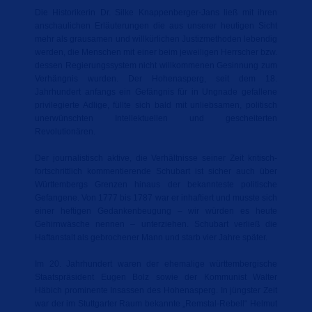
Die Historikerin Dr. Silke Knappenberger-Jans ließ mit ihren
anschaulichen Erläuterungen die aus unserer heutigen Sicht
mehr als grausamen und willkürlichen Justizmethoden lebendig
werden, die Menschen mit einer beim jeweiligen Herrscher bzw.
dessen Regierungssystem nicht willkommenen Gesinnung zum
Verhängnis wurden. Der Hohenasperg, seit dem 18.
Jahrhundert anfangs ein Gefängnis für in Ungnade gefallene
privilegierte Adlige, füllte sich bald mit unliebsamen, politisch
unerwünschten Intellektuellen und gescheiterten
Revolutionären.
Der journalistisch aktive, die Verhältnisse seiner Zeit kritisch-
fortschrittlich kommentierende Schubart ist sicher auch über
Württembergs Grenzen hinaus der bekannteste politische
Gefangene. Von 1777 bis 1787 war er inhaftiert und musste sich
einer heftigen Gedankenbeugung – wir würden es heute
Gehirnwäsche nennen – unterziehen. Schubart verließ die
Haftanstalt als gebrochener Mann und starb vier Jahre später.
Im 20. Jahrhundert waren der ehemalige württembergische
Staatspräsident Eugen Bolz sowie der Kommunist Walter
Häbich prominente Insassen des Hohenasperg. In jüngster Zeit
war der im Stuttgarter Raum bekannte „Remstal-Rebell“ Helmut