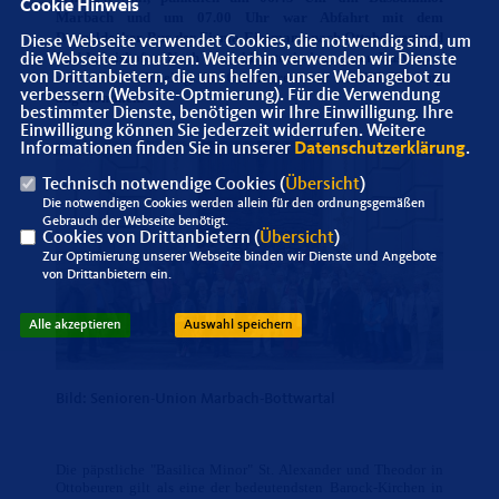
Cookie Hinweis
Marbach und um 07.00 Uhr war Abfahrt mit dem
Doppeldecker-Bus der Firma Eisemann nach Ottobeuren und
Diese Webseite verwendet Cookies, die notwendig sind, um
Bad Wörishofen. Nach dem obligatorischen, guten Busvesper
die Webseite zu nutzen. Weiterhin verwenden wir Dienste
sind wir rechtzeitig in Ottobeuren zur Basilikaführung
von Drittanbietern, die uns helfen, unser Webangebot zu
verbessern (Website-Optmierung). Für die Verwendung
angekommen.
bestimmter Dienste, benötigen wir Ihre Einwilligung. Ihre
Einwilligung können Sie jederzeit widerrufen. Weitere
Informationen finden Sie in unserer
Datenschutzerklärung
.
Technisch notwendige Cookies (
Übersicht
)
Die notwendigen Cookies werden allein für den ordnungsgemäßen
Gebrauch der Webseite benötigt.
Cookies von Drittanbietern (
Übersicht
)
Zur Optimierung unserer Webseite binden wir Dienste und Angebote
von Drittanbietern ein.
Alle akzeptieren
Auswahl speichern
Bild: Senioren-Union Marbach-Bottwartal
Die päpstliche "Basilica Minor" St. Alexander und Theodor in
Ottobeuren gilt als eine der bedeutendsten Barock-Kirchen in