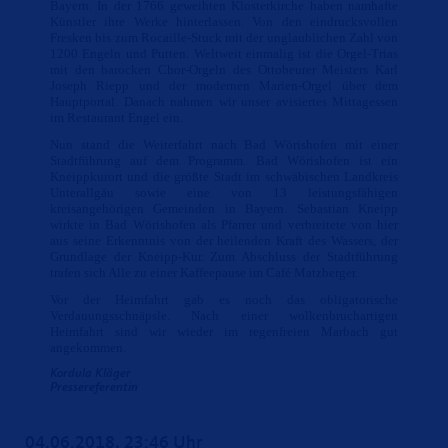
Bayern. In der 1766 geweihten Klosterkirche haben namhafte
Künstler ihre Werke hinterlassen. Von den eindrucksvollen
Fresken bis zum Rocaille-Stuck mit der unglaublichen Zahl von
1200 Engeln und Putten. Weltweit einmalig ist die Orgel-Trias
mit den barocken Chor-Orgeln des Ottobeurer Meisters Karl
Joseph Riepp und der modernen Marien-Orgel über dem
Hauptportal. Danach nahmen wir unser avisiertes Mittagessen
im Restaurant Engel ein.
Nun stand die Weiterfahrt nach Bad Wörishofen mit einer
Stadtführung auf dem Programm. Bad Wörishofen ist ein
Kneippkurort und die größte Stadt im schwäbischen Landkreis
Unterallgäu sowie eine von 13 leistungsfähigen
kreisangehörigen Gemeinden in Bayern. Sebastian Kneipp
wirkte in Bad Wörishofen als Pfarrer und verbreitete von hier
aus seine Erkenntnis von der heilenden Kraft des Wassers, der
Grundlage der Kneipp-Kur. Zum Abschluss der Stadtführung
trafen sich Alle zu einer Kaffeepause im Café Matzberger.
Vor der Heimfahrt gab es noch das obligatorische
Verdauungsschnäpsle. Nach einer wolkenbruchartigen
Heimfahrt sind wir wieder im regenfreien Marbach gut
angekommen.
Kordula Kläger
Pressereferentin
04.06.2018, 23:46 Uhr