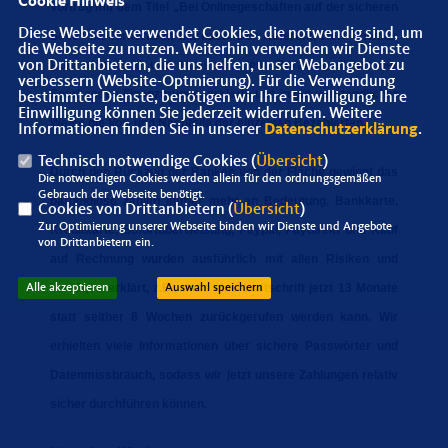
Cookie Hinweis
Vortrag mit dem Titel „Bei Onlinegeschäften auf der sicheren
Diese Webseite verwendet Cookies, die notwendig sind, um
Seite“ im Turnerheim Marbach. Der Referent, Herr Thomas
die Webseite zu nutzen. Weiterhin verwenden wir Dienste
Rohr von Geld und Haushalt, dem Beratungsdienst der
von Drittanbietern, die uns helfen, unser Webangebot zu
verbessern (Website-Optmierung). Für die Verwendung
Sparkassen-Finanzgruppe, erklärte uns in gut verständlicher
bestimmter Dienste, benötigen wir Ihre Einwilligung. Ihre
Einwilligung können Sie jederzeit widerrufen. Weitere
Weise die Vor- und Nachteile der einzelnen Bezahlarten.
Informationen finden Sie in unserer
Datenschutzerklärung
.
Technisch notwendige Cookies (
Übersicht
)
Durch den Rückzug der Banken von der Fläche gewinnt das
Die notwendigen Cookies werden allein für den ordnungsgemäßen
Gebrauch der Webseite benötigt.
bargeldlose zahlen immer mehr an Bedeutung. Bankkarte,
Cookies von Drittanbietern (
Übersicht
)
Zur Optimierung unserer Webseite binden wir Dienste und Angebote
Kreditkarte, Sofortüberweisung, Paypal, Paydirekt und Kauf
von Drittanbietern ein.
auf Rechnung wurden ausführlich mit allen Risiken und
Vorzügen erklärt, z.B., dass eine Lastschrift jetzt 13 Monate
Alle akzeptieren
Auswahl speichern
statt seither 8 Wochen zurückgerufen werden kann. Wir
erhielten viele Informationen über sichere Passwörter und
Datenmissbrauch, sodass wir jetzt unsere Zahlungen relativ
sicher durchführen können.