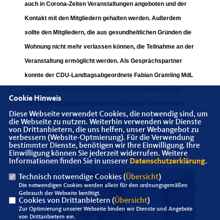
auch in Corona-Zeiten Veranstaltungen angeboten und der
Kontakt mit den Mitgliedern gehalten werden. Außerdem
sollte den Mitgliedern, die aus gesundheitlichen Gründen die
Wohnung nicht mehr verlassen können, die Teilnahme an der
Veranstaltung ermöglicht werden. Als
Gesprächspartner
konnte
der CDU-Landtagsabgeordnete Fabian Gramling MdL
gewonnen werden, der sich auch für die Nominierung als
Cookie Hinweis
CDU-Bundestagskandidat in der Nachfolge von Eberhard
Diese Webseite verwendet Cookies, die notwendig sind, um
Gienger MdB bewirbt.
Moderator
dieser digitalen Premiere
die Webseite zu nutzen. Weiterhin verwenden wir Dienste
von Drittanbietern, die uns helfen, unser Webangebot zu
war der Kreisvorsitzende der Senioren-Union, Karl
verbessern (Website-Optmierung). Für die Verwendung
bestimmter Dienste, benötigen wir Ihre Einwilligung. Ihre
Wißkirchen
.
Einwilligung können Sie jederzeit widerrufen. Weitere
Informationen finden Sie in unserer
Datenschutzerklärung
.
Technisch notwendige Cookies (
Übersicht
)
Die notwendigen Cookies werden allein für den ordnungsgemäßen
Gebrauch der Webseite benötigt.
Cookies von Drittanbietern (
Übersicht
)
Zur Optimierung unserer Webseite binden wir Dienste und Angebote
von Drittanbietern ein.