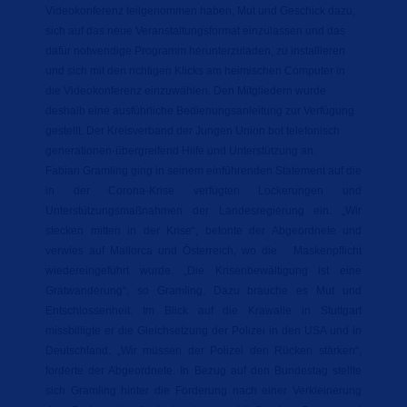
Videokonferenz teilgenommen haben, Mut und Geschick dazu,
sich auf das neue Veranstaltungsformat einzulassen und das
dafür notwendige Programm herunterzuladen, zu installieren
und sich mit den richtigen Klicks am heimischen Computer in
die Videokonferenz einzuwählen. Den Mitgliedern wurde
deshalb eine ausführliche Bedienungsanleitung zur Verfügung
gestellt. Der Kreisverband der Jungen Union bot telefonisch
generationen-übergreifend Hilfe und Unterstützung an.
Fabian Gramling ging in seinem einführenden Statement auf die
in der Corona-Krise verfügten Lockerungen und
Unterstützungsmaßnahmen der Landesregierung ein. „Wir
stecken mitten in der Krise“, betonte der Abgeordnete und
verwies auf Mallorca und Österreich, wo die Maskenpflicht
wiedereingeführt wurde. „Die Krisenbewältigung ist eine
Gratwanderung“, so Gramling. Dazu brauche es Mut und
Entschlossenheit. Im Blick auf die Krawalle in Stuttgart
missbilligte er die Gleichsetzung der Polizei in den USA und in
Deutschland. „Wir müssen der Polizei den Rücken stärken“,
forderte der Abgeordnete. In Bezug auf den Bundestag stellte
sich Gramling hinter die Forderung nach einer Verkleinerung