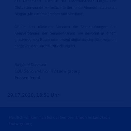
des Parlaments. Auch in der anschließenden Frage- und
Diskussionsrunde konkretisierte der junge Abgeordnete seinen
Slogan „Mit klarem Kompass und Verstand“.
Ob in den nächsten Monaten die Veranstaltungen des
Kreisverbandes der Senioren-Union wie gewohnt in einem
geschlossenen Raum oder erneut digital durchgeführt werden,
hängt von der Corona-Entwicklung ab.
Siegfried Dannwolf
CDU Senioren-Union KV
Ludwigsburg
Pressereferent
29.07.2020, 18:51 Uhr
Herzlich willkommen bei der SeniorenUnion im Landkreis
Ludwigsburg